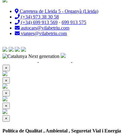
Carretera de Lleida 5 - Organyà (Lleida)
(+34) 973 38 30 58
(+34) 699 913 569
·
699 913 575
autocars@vilabetriu.com
viatges@vilabetriu.com
Política de Qualitat, Ambiental, Seguretat Vial i Energia
-
-
Enquesta de satisfacció
Política de Privacitat
Avís legal
×
×
×
×
×
Política de Qualitat , Ambiental , Seguretat Vial i Energia