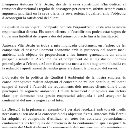
L’empresa Autocars Vilà Betriu, des de la seva constitució s’ha dedicat al
transport discrecional i regular de passatgers per carretera, oferint sempre com a
argument prioritari en la seva oferta, la seva serietat i qualitat, amb l’objectiu
d’aconseguir la satisfacció del client.
La qualitat és un objectiu compartit per tota l’organització i està sota la nostra
responsabilitat directa. Els nostre clients, a l’escollir-nos poden estar segurs de
trobar una fiabilitat de resposta des del primer contacte fins a la finalització.
Autocars Vilà Betriu es troba a més implicada directament en l’esforç de fer
compatible el desenvolupament econòmic amb la protecció del nostre medi
ambient, amb objecte de proporcionar a les futures generacions un entorn
pròsper i saludable. Això implica el compliment de la legislació i normes
promulgades a l’efecte, així com fixar-se una meta a curt i mig termini basada en
la reducció i aprofitament de residus generats durant la prestació del servei.
L’objectiu de la política de Qualitat i Ambiental de la nostra empresa és
consolidar aquesta realitat adoptant el concepte de millora contínua, millorant
sempre el servei i l’atenció als requeriments dels nostres clients dins d’unes
pràctiques de seguretat ambiental. Creiem fermament que aquests són factors
claus per demostrar una gestió empresarial adequada i així assegurar la
continuïtat del nostre negoci en el futur.
La Direcció és la primera en assumir-lo i per això recolzarà amb tots els medis
necessaris al seu abast la consecució dels objectius fixats. Autocars Vilà Betriu
ha adquirit el compromís d’utilitzar en totes les activitats potencialment
contaminants les tècniques de prevenció de la contaminació que assegurin la
protecció del Medi Ambient i la conservació dels recursos naturals minimitzant