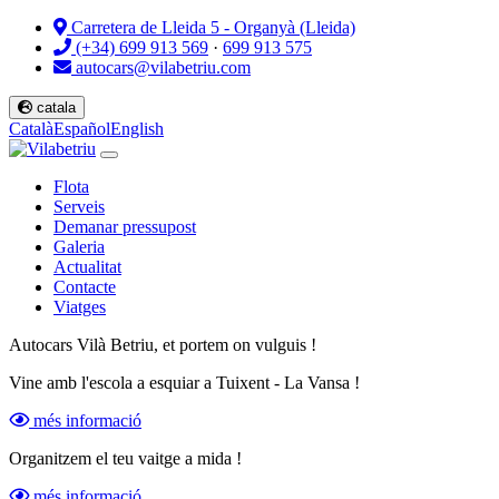
Carretera de Lleida 5 - Organyà (Lleida)
(+34) 699 913 569
·
699 913 575
autocars@vilabetriu.com
catala
Català
Español
English
Flota
Serveis
Demanar pressupost
Galeria
Actualitat
Contacte
Viatges
Autocars Vilà Betriu, et portem on vulguis !
Vine amb l'escola a esquiar a Tuixent - La Vansa !
més informació
Organitzem el teu vaitge a mida !
més informació