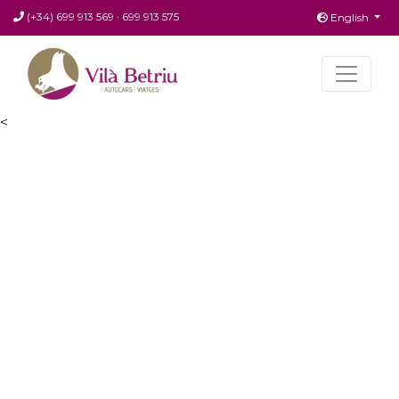
(+34) 699 913 569
·
699 913 575
English
<