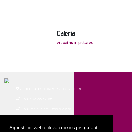
Galeria
vilabetriu in pictures
Carretera de Lleida 5 - Organyà (Lleida)
(+34) 973 38 30 58
(+34) 699 913 569
·
699 913 575
autocars@vilabetriu.com
Aquest lloc web utilitza cookies per garantir
viatges@vilabetriu.com